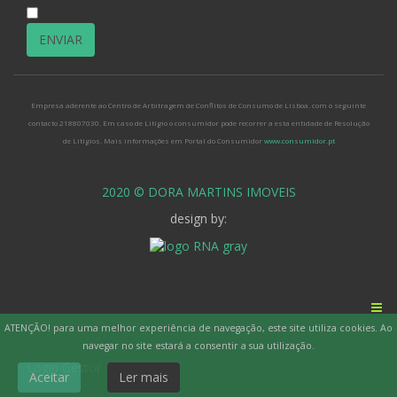
*
Empresa aderente ao Centro de Arbitragem de Conflitos de Consumo de Lisboa. com o seguinte
contacto 218807030. Em caso de Litígio o consumidor pode recorrer a esta entidade de Resolução
de Litígios. Mais informações em Portal do Consumidor
www.consumidor.pt
2020 © DORA MARTINS IMOVEIS
design by:
ATENÇÃO! para uma melhor experiência de navegação, este site utiliza cookies. Ao
navegar no site estará a consentir a sua utilização.
Login Gestor
Aceitar
Ler mais