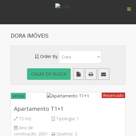
DORA IMÓVEIS
Order By
Reservado
venda
Apartamento T1+1
73 m2
Tipologia:
1
Ano de
construção:
2001
Quartos:
2