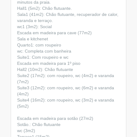
minutos da praia.
Hall1 (5m2): Chão flutuante.
Sala1 (41m2): Chão flutuante, recuperador de calor,
varanda e terraço.
wc1 (3m2): Social
Escada em madeira para cave (77m2)
Sala e kitchenet
Quarto1: com roupeiro
wc: Completa com banheira
Suite1: Com roupeiro e wc
Escada em madeira para 1º piso
Hall2 (10m2): Chão flutuante
Suite2 (17m2): com roupeiro, wc (4m2) e varanda
(7m2)
Suite3 (12m2): com roupeiro, wc (6m2) e varanda
(4m2)
Suite4 (16m2): com roupeiro, wc (3m2) e varanda
(5m2)
Escada em madeira para sotão (27m2)
Sotão.: Chão flutuante
wc (3m2)
Terraço1 (15m2)