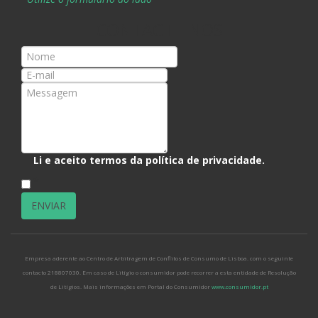
CONTACTE-NOS
Li e aceito termos da
política de privacidade
.
*
Empresa aderente ao Centro de Arbitragem de Conflitos de Consumo de Lisboa. com o seguinte
contacto 218807030. Em caso de Litígio o consumidor pode recorrer a esta entidade de Resolução
de Litígios. Mais informações em Portal do Consumidor
www.consumidor.pt