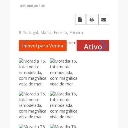
495.000,00
EUR
Portugal
,
Mafra
,
Ericeira
,
Ericeira
.
Ativo
Imóvel para Venda
Imóvel