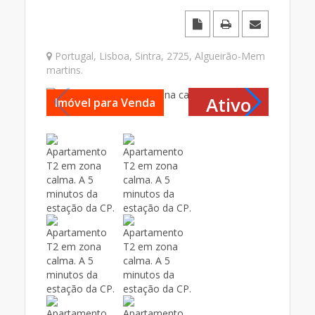
Portugal
,
Lisboa
,
Sintra
,
2725
,
Algueirão-Mem
martins
.
Ativo
Imóvel para Venda
Imóvel