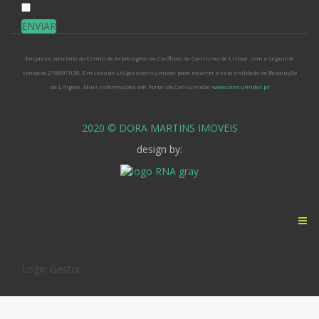
*
Empresa aderente ao Centro de Arbitragem de Conflitos de Consumo de Lisboa. com o seguinte
contacto 218807030. Em caso de Litígio o consumidor pode recorrer a esta entidade de Resolução
de Litígios. Mais informações em Portal do Consumidor
www.consumidor.pt
2020 © DORA MARTINS IMOVEIS
design by:
Login Gestor