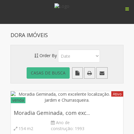
DORA IMÓVEIS
Order By
Ativo
venda
Moradia Geminada, com exc...
Ano de
154 m2
construção:
1993