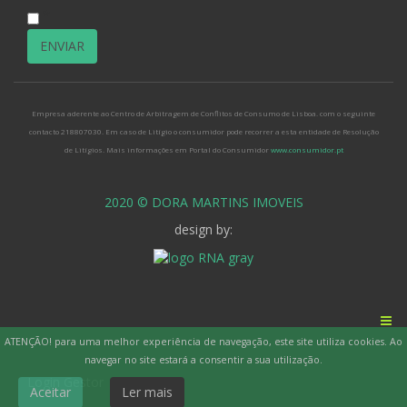
*
Empresa aderente ao Centro de Arbitragem de Conflitos de Consumo de Lisboa. com o seguinte
contacto 218807030. Em caso de Litígio o consumidor pode recorrer a esta entidade de Resolução
de Litígios. Mais informações em Portal do Consumidor
www.consumidor.pt
2020 © DORA MARTINS IMOVEIS
design by:
ATENÇÃO! para uma melhor experiência de navegação, este site utiliza cookies. Ao
navegar no site estará a consentir a sua utilização.
Login Gestor
Aceitar
Ler mais