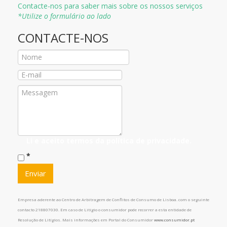
Contacte-nos para saber mais sobre os nossos serviços
*Utilize o formulário ao lado
CONTACTE-NOS
Li e aceito termos da
política de privacidade
.
*
Empresa aderente ao Centro de Arbitragem de Conflitos de Consumo de Lisboa. com o seguinte
contacto 218807030. Em caso de Litígio o consumidor pode recorrer a esta entidade de
Resolução de Litígios. Mais informações em Portal do Consumidor
www.consumidor.pt