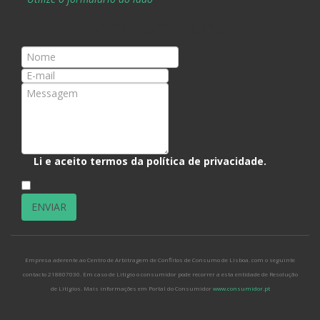
CONTACTE-NOS
Li e aceito termos da
política de privacidade
.
*
Empresa aderente ao Centro de Arbitragem de Conflitos de Consumo de Lisboa. com o seguinte
contacto 218807030. Em caso de Litígio o consumidor pode recorrer a esta entidade de Resolução
de Litígios. Mais informações em Portal do Consumidor
www.consumidor.pt