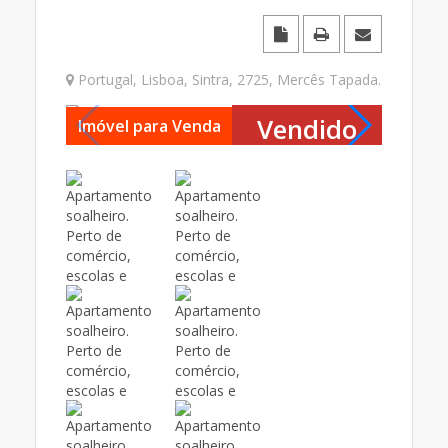
Portugal
,
Lisboa
,
Sintra
,
2725
,
Mercês Tapada
.
Vendido
Imóvel para Venda
Imóvel