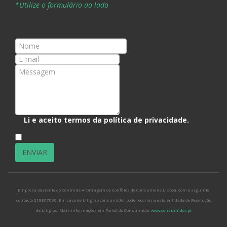
*Utilize o formulário ao lado
CONTACTE-NOS
Li e aceito termos da
política de privacidade
.
*
Empresa aderente ao Centro de Arbitragem de Conflitos de Consumo de Lisboa. com o seguinte
contacto 218807030. Em caso de Litígio o consumidor pode recorrer a esta entidade de Resolução
de Litígios. Mais informações em Portal do Consumidor
www.consumidor.pt