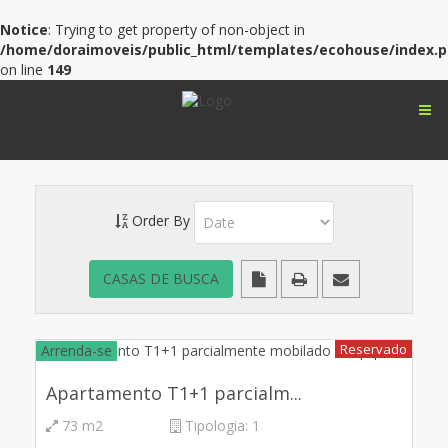
Notice
: Trying to get property of non-object in
/home/doraimoveis/public_html/templates/ecohouse/index.
on line
149
Order By
Reservado
Arrenda-se
Apartamento T1+1 parcialm...
73 m2
Tipologia:
1