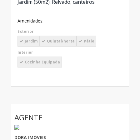
Jardim (50m2): Relvado, canteiros
Amenidades:
Exterior
Jardim
Quintal/horta
Pátio
Interior
Cozinha Equipada
AGENTE
DORA IMÓVEIS