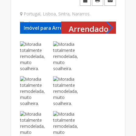
Portugal
,
Lisboa
,
Sintra
,
Nararros
.
Arrendado
Imóvel para Arrendar
Imóvel