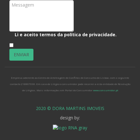
Li e aceito termos da
política de privacidade
.
*
Empresa aderente ao Centro de Arbitragem de Conflitos de Consumo de Lisboa. com o seguinte
contacto 218807030. Em caso de Litígio o consumidor pode recorrer a esta entidade de Resolução
de Litígios. Mais informações em Portal do Consumidor
www.consumidor.pt
2020 © DORA MARTINS IMOVEIS
design by: