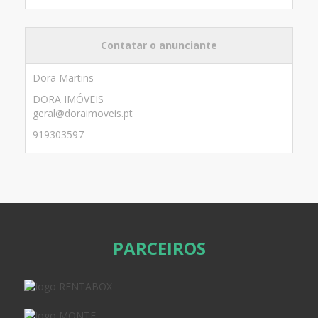
Contatar o anunciante
Dora Martins
DORA IMÓVEIS
geral@doraimoveis.pt
919303597
PARCEIROS