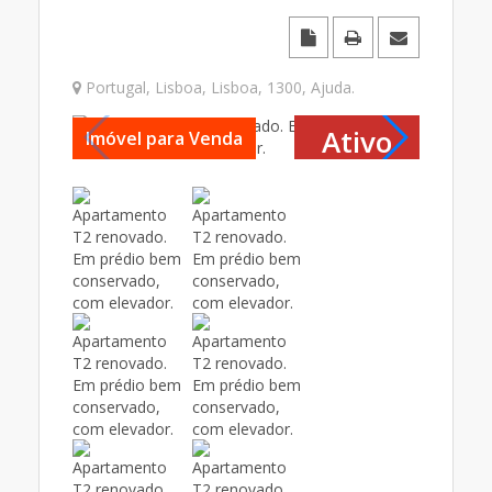
Portugal
,
Lisboa
,
Lisboa
,
1300
,
Ajuda
.
Ativo
Imóvel para Venda
Imóvel