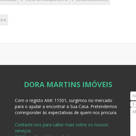
ira
DORA MARTINS IMÓVEIS
Com o registo AMI:
11501, surgimos no mercado
para o ajudar a encontrar a Sua Casa
. Pretendemos
corresponder às expectativas de quem nos procura.
Contacte-nos para saber mais sobre os nossos
serviços