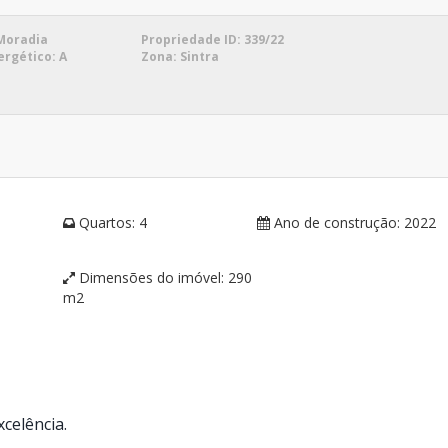
Moradia
Propriedade ID:
339/22
ergético:
A
Zona:
Sintra
Quartos:
4
Ano de construção:
2022
Dimensões do imóvel:
290
m2
celência.