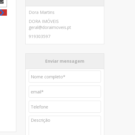
Imóvel para Venda
Dora Martins
DORA IMÓVEIS
geral@doraimoveis.pt
919303597
Enviar mensagem