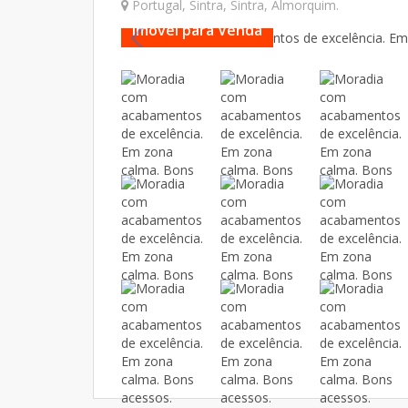
Portugal
,
Sintra
,
Sintra
,
Almorquim
.
Imóvel para Venda