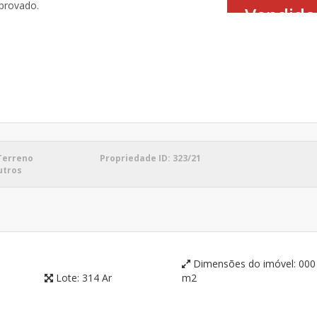
Vendido
Terreno
Propriedade ID:
323/21
utros
Dimensões do imóvel:
000
Lote:
314 Ar
m2