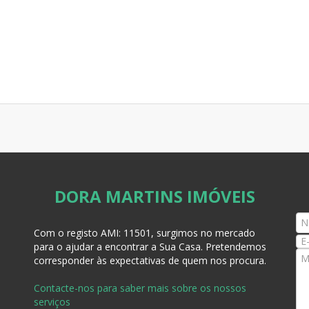
DORA MARTINS IMÓVEIS
Com o registo AMI:
11501, surgimos no mercado
para o ajudar a encontrar a Sua Casa
. Pretendemos
corresponder às expectativas de quem nos procura.
Contacte-nos para saber mais sobre os nossos
serviços