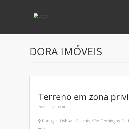
DORA IMÓVEIS
Terreno em zona privi
168.000,00
EUR
Portugal
,
Lisboa
,
Cascais
,
São Domingos De