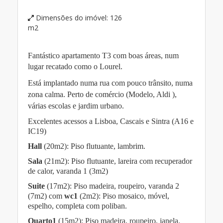
Dimensões do imóvel:
126
m2
Fantástico apartamento T3 com boas áreas, num
lugar recatado como o Lourel.
Está implantado numa rua com pouco trânsito, numa
zona calma. Perto de comércio (Modelo, Aldi ),
várias escolas e jardim urbano
.
Excelentes acessos a Lisboa, Cascais e Sintra (A16 e
IC19)
Hall
(20m2): Piso flutuante, lambrim.
Sala
(21m2): Piso flutuante, lareira com recuperador
de calor, varanda 1 (3m2)
Suite
(17m2): Piso madeira, roupeiro, varanda 2
(7m2) com
wc1
(2m2): Piso mosaico, móvel,
espelho, completa com poliban.
Quarto1
(15m2): Piso madeira, roupeiro, janela.