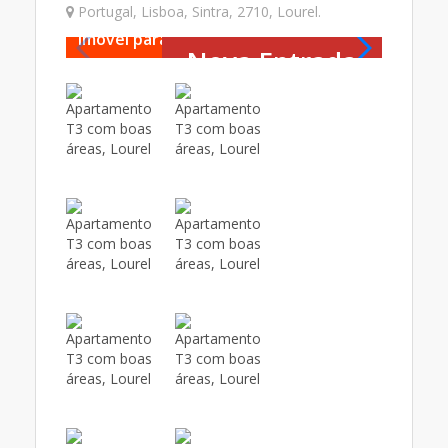
Portugal
,
Lisboa
,
Sintra
,
2710
,
Lourel
.
Imóvel para Venda
Imóvel
Nova Entrada