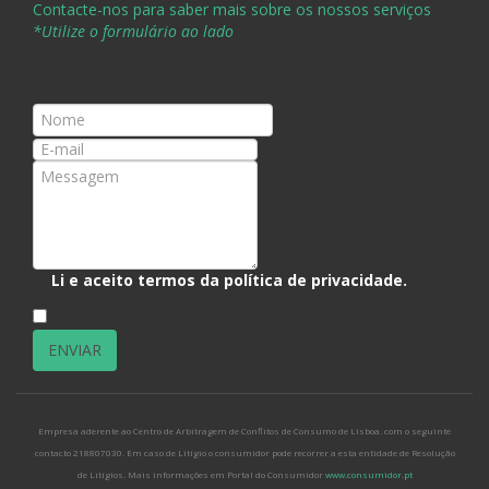
Contacte-nos para saber mais sobre os nossos serviços
*Utilize o formulário ao lado
CONTACTE-NOS
Li e aceito termos da
política de privacidade
.
*
Empresa aderente ao Centro de Arbitragem de Conflitos de Consumo de Lisboa. com o seguinte
contacto 218807030. Em caso de Litígio o consumidor pode recorrer a esta entidade de Resolução
de Litígios. Mais informações em Portal do Consumidor
www.consumidor.pt