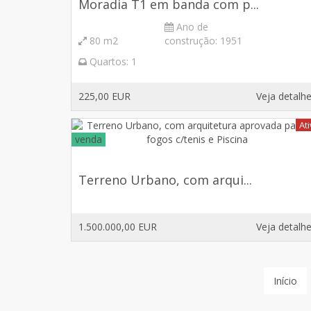
Moradia T1 em banda com p...
Ano de
80 m2
construção:
1951
Quartos:
1
225,00 EUR
Veja detalh
At
venda
Terreno Urbano, com arqui...
1.500.000,00 EUR
Veja detalh
Início