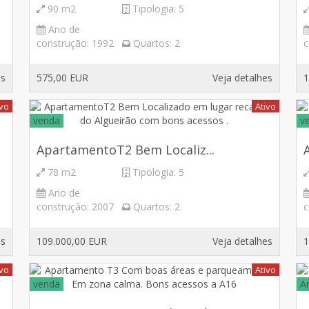
90 m2
Tipologia:
5
Ano de
construção:
1992
Quartos:
2
c
es
575,00 EUR
Veja detalhes
1
ivo
Ativo
venda
v
ApartamentoT2 Bem Localiz...
78 m2
Tipologia:
5
Ano de
construção:
2007
Quartos:
2
c
es
109.000,00 EUR
Veja detalhes
1
ivo
Ativo
venda
A