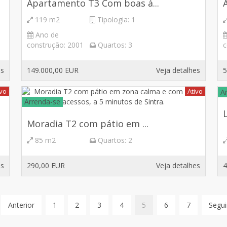
Apartamento T3 Com boas á...
119 m2
Tipologia:
1
Ano de
construção:
2001
Quartos:
3
c
es
149.000,00 EUR
Veja detalhes
5
ivo
Ativo
A
Arrenda-se
Moradia T2 com pátio em ...
85 m2
Quartos:
2
es
290,00 EUR
Veja detalhes
4
Anterior
1
2
3
4
5
6
7
Segui