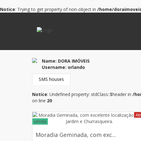
Notice
: Trying to get property of non-object in
/home/doraimoveis
Name:
DORA IMÓVEIS
Username:
orlando
SMS houses
Notice
: Undefined property: stdClass::$header in
/ho
on line
20
At
venda
Moradia Geminada, com exc...