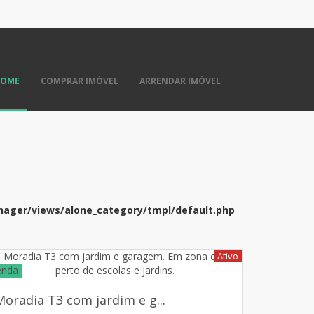
HOME
COMPRAR IMÓVEL
ARRENDAR IMÓVEL
ager/views/alone_category/tmpl/default.php
Ativo
enda
Moradia T3 com jardim e g...