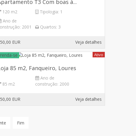
Apartamento T3 Com boas á...
120 m2
Tipologia:
1
Ano de
onstrução:
2001
Quartos:
3
50,00 EUR
Veja detalhes
Ativo
rrenda-se
Loja 85 m2, Fanqueiro, Loures
Ano de
85 m2
construção:
2000
50,00 EUR
Veja detalhes
nte
Fim