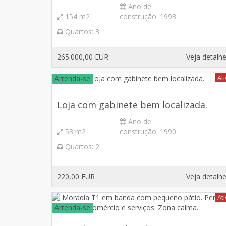
Ano de
154 m2
construção:
1993
Quartos:
3
265.000,00 EUR
Veja detalh
At
Arrenda-se
Loja com gabinete bem localizada.
Ano de
53 m2
construção:
1990
Quartos:
2
220,00 EUR
Veja detalh
At
Arrenda-se