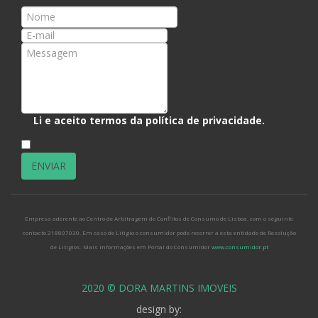
Li e aceito termos da
política de privacidade
.
*
Empresa aderente ao Centro de Arbitragem de Conflitos de Consumo de Lisboa. com o seguinte
contacto 218807030. Em caso de Litígio o consumidor pode recorrer a esta entidade de Resolução
de Litígios. Mais informações em Portal do Consumidor
www.consumidor.pt
2020 © DORA MARTINS IMOVEIS
design by: