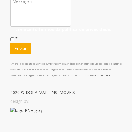
Li e aceito termos da
política de privacidade
.
*
Empresa aderente ao Centro de Arbitragem de Conflitos de Consumo de Lisboa. com o seguinte
contacto 218807030. Em caso de Litígio o consumidor pode recorrer a esta entidade de
Resolução de Litígios. Mais informações em Portal do Consumidor
www.consumidor.pt
2020 © DORA MARTINS IMOVEIS
design by: