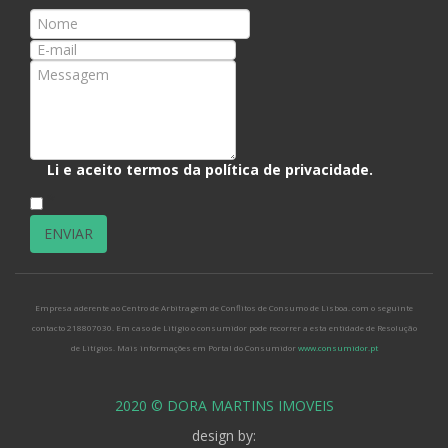
Li e aceito termos da
política de privacidade
.
*
Empresa aderente ao Centro de Arbitragem de Conflitos de Consumo de Lisboa. com o seguinte
contacto 218807030. Em caso de Litígio o consumidor pode recorrer a esta entidade de Resolução
de Litígios. Mais informações em Portal do Consumidor
www.consumidor.pt
2020 © DORA MARTINS IMOVEIS
design by: