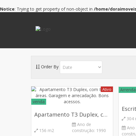
Notice
: Trying to get property of non-object in
/home/doraimoveis
Order By
Ativo
Arrenda
venda
Escri
Apartamento T3 Duplex, co...
304
Ano de
Ano
156 m2
construção:
1990
constr