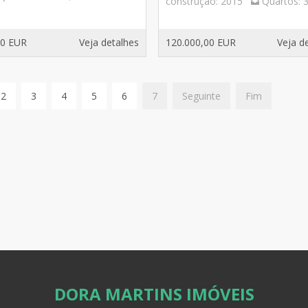
construção:
2015
Quartos:
00 EUR
Veja detalhes
120.000,00 EUR
Veja d
2
3
4
5
6
7
Seguinte
Fim
DORA MARTINS IMÓVEIS