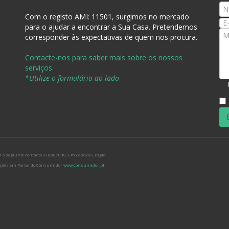
Com o registo AMI:
11501, surgimos no mercado
para o ajudar a encontrar a Sua Casa
. Pretendemos
corresponder às expectativas de quem nos procura.
Contacte-nos para saber mais sobre os nossos
serviços
*Utilize o formulário ao lado
 o seguinte contacto 218807030. Em caso de Litígio
mações em Portal do Consumidor
www.consumidor.pt