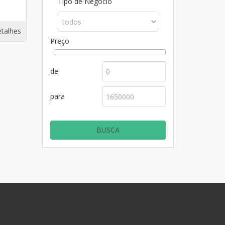
3
Tipo de Negócio
etalhes
Preço
de
para
CONTACTE-NOS