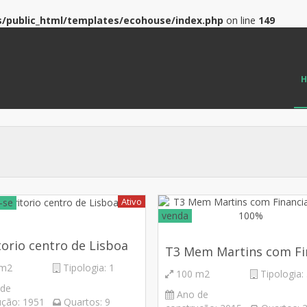
/public_html/templates/ecohouse/index.php
on line
149
Ativo
-se
venda
torio centro de Lisboa
 m2
Tipologia:
1
100 m2
Tipologia:
 de
Ano de
ução:
1951
Quartos:
9